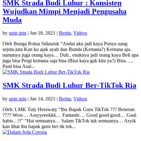
SMK Strada Budi Luhur : Konsisten
Wujudkan Mimpi Menjadi Pengusaha
Muda
by
upin ipin
|
Jan 18, 2021
|
Berita
,
Videos
Oleh Bunga Rotua Sidauruk “Andai aku jadi kaya Punya uang
sejuta-juta Kan ku ajak ayah dan Bunda (Kemana?) Kemana aja,
namanya juga orang kaya… Duh.. enaknya jadi orang kaya Beli apa
juga bisa Pergi kemana saja bisa (Bisa kaya gak kita ya?) Bisa…..
Pasti bisa Asal...
SMK Strada Budi Luhur Ber-TikTok Ria
by
upin ipin
|
Jan 14, 2021
|
Berita
,
Videos
Oleh: LMK Tuty Herawaty “Ibu Bapak Guru TikTok ??? Beneran
???? Wow… Assyyeeekkk… Fantastic… Good good good… Gaul
habis…!!” “Hai semuanya… Salam TikTok tuk semuanya… Asyik
kan lihat ibu bapak guru ber tik tok...