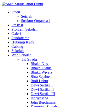
Profil
Sejarah
Struktur Organisasi
Prestasi
Program Sekolah
Galeri
Pendaftaran
Hubungi Kami
Cabang
Sekolah
Web Sekolah
TK Strada
Bhakti Nusa
Bhakti Utama
Bhakti Wiyata
Bina Sejahtera
Budi Luhur
Dewi Sartika I
Dewi Sartika II
Dewi Sartika III
Indriyasana
John Berchmans
Kampung Sawah