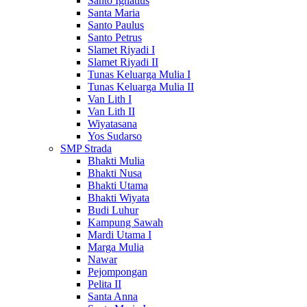
Santo Ignatius
Santa Maria
Santo Paulus
Santo Petrus
Slamet Riyadi I
Slamet Riyadi II
Tunas Keluarga Mulia I
Tunas Keluarga Mulia II
Van Lith I
Van Lith II
Wiyatasana
Yos Sudarso
SMP Strada
Bhakti Mulia
Bhakti Nusa
Bhakti Utama
Bhakti Wiyata
Budi Luhur
Kampung Sawah
Mardi Utama I
Marga Mulia
Nawar
Pejompongan
Pelita II
Santa Anna