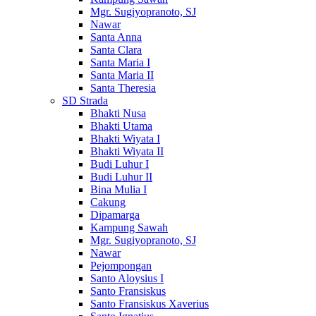
Mgr. Sugiyopranoto, SJ
Nawar
Santa Anna
Santa Clara
Santa Maria I
Santa Maria II
Santa Theresia
SD Strada
Bhakti Nusa
Bhakti Utama
Bhakti Wiyata I
Bhakti Wiyata II
Budi Luhur I
Budi Luhur II
Bina Mulia I
Cakung
Dipamarga
Kampung Sawah
Mgr. Sugiyopranoto, SJ
Nawar
Pejompongan
Santo Aloysius I
Santo Fransiskus
Santo Fransiskus Xaverius