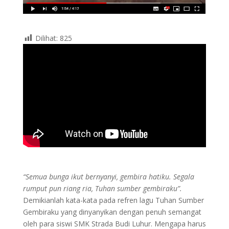
Dilihat:
825
“Semua bunga ikut bernyanyi, gembira hatiku. Segala
rumput pun riang ria, Tuhan sumber gembiraku”.
Demikianlah kata-kata pada refren lagu Tuhan Sumber
Gembiraku yang dinyanyikan dengan penuh semangat
oleh para siswi SMK Strada Budi Luhur. Mengapa harus