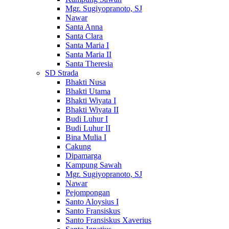
Mgr. Sugiyopranoto, SJ
Nawar
Santa Anna
Santa Clara
Santa Maria I
Santa Maria II
Santa Theresia
SD Strada
Bhakti Nusa
Bhakti Utama
Bhakti Wiyata I
Bhakti Wiyata II
Budi Luhur I
Budi Luhur II
Bina Mulia I
Cakung
Dipamarga
Kampung Sawah
Mgr. Sugiyopranoto, SJ
Nawar
Pejompongan
Santo Aloysius I
Santo Fransiskus
Santo Fransiskus Xaverius