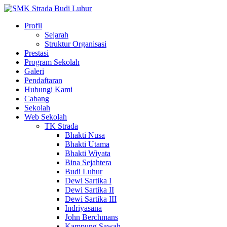
Profil
Sejarah
Struktur Organisasi
Prestasi
Program Sekolah
Galeri
Pendaftaran
Hubungi Kami
Cabang
Sekolah
Web Sekolah
TK Strada
Bhakti Nusa
Bhakti Utama
Bhakti Wiyata
Bina Sejahtera
Budi Luhur
Dewi Sartika I
Dewi Sartika II
Dewi Sartika III
Indriyasana
John Berchmans
Kampung Sawah