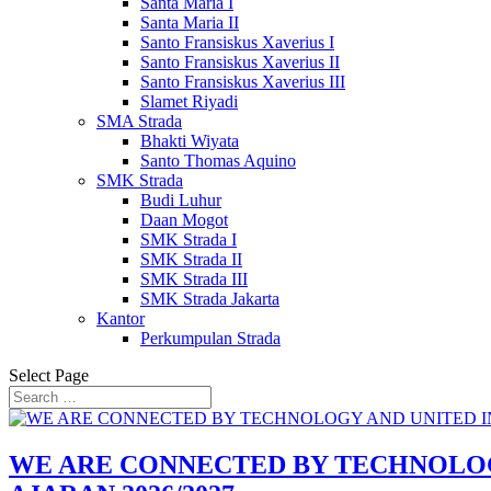
Santa Maria I
Santa Maria II
Santo Fransiskus Xaverius I
Santo Fransiskus Xaverius II
Santo Fransiskus Xaverius III
Slamet Riyadi
SMA Strada
Bhakti Wiyata
Santo Thomas Aquino
SMK Strada
Budi Luhur
Daan Mogot
SMK Strada I
SMK Strada II
SMK Strada III
SMK Strada Jakarta
Kantor
Perkumpulan Strada
Select Page
WE ARE CONNECTED BY TECHNOLOG