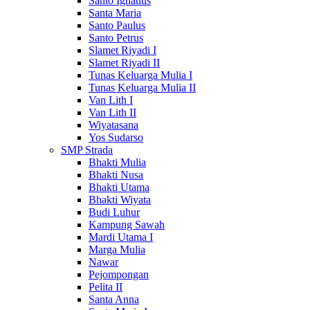
Santo Ignatius
Santa Maria
Santo Paulus
Santo Petrus
Slamet Riyadi I
Slamet Riyadi II
Tunas Keluarga Mulia I
Tunas Keluarga Mulia II
Van Lith I
Van Lith II
Wiyatasana
Yos Sudarso
SMP Strada
Bhakti Mulia
Bhakti Nusa
Bhakti Utama
Bhakti Wiyata
Budi Luhur
Kampung Sawah
Mardi Utama I
Marga Mulia
Nawar
Pejompongan
Pelita II
Santa Anna