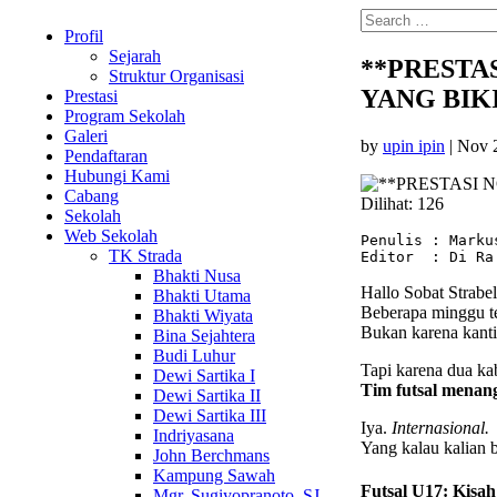
Profil
Sejarah
**PRESTA
Struktur Organisasi
YANG BIK
Prestasi
Program Sekolah
Galeri
by
upin ipin
|
Nov 
Pendaftaran
Hubungi Kami
Cabang
Dilihat:
126
Sekolah
Web Sekolah
Penulis : Markus
TK Strada
Editor  : Di Ra
Bhakti Nusa
Hallo Sobat Strabel
Bhakti Utama
Beberapa minggu te
Bhakti Wiyata
Bukan karena kantin
Bina Sejahtera
Budi Luhur
Tapi karena dua ka
Dewi Sartika I
Tim futsal menan
Dewi Sartika II
Dewi Sartika III
Iya.
Internasional.
Indriyasana
Yang kalau kalian b
John Berchmans
Kampung Sawah
Futsal U17: Kisa
Mgr. Sugiyopranoto, SJ