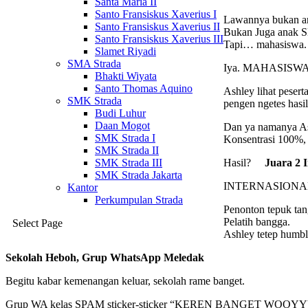
Santa Maria II
Santo Fransiskus Xaverius I
Lawannya bukan an
Santo Fransiskus Xaverius II
Bukan Juga anak 
Santo Fransiskus Xaverius III
Tapi… mahasiswa.
Slamet Riyadi
SMA Strada
Iya. MAHASISWA ,Y
Bhakti Wiyata
Santo Thomas Aquino
Ashley lihat peser
SMK Strada
pengen ngetes hasil
Budi Luhur
Daan Mogot
Dan ya namanya Ash
SMK Strada I
Konsentrasi 100%,
SMK Strada II
Hasil?
Juara 2 I
SMK Strada III
SMK Strada Jakarta
INTERNASIONAL, B
Kantor
Perkumpulan Strada
Penonton tepuk tan
Pelatih bangga.
Select Page
Ashley tetep humbl
Sekolah Heboh, Grup WhatsApp Meledak
Begitu kabar kemenangan keluar, sekolah rame banget.
Grup WA kelas SPAM sticker-sticker “KEREN BANGET WOOYY