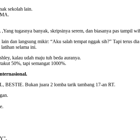
ak sekolah lain.
SMA.
ang tugasnya banyak, skripsinya serem, dan biasanya pas tampil w
ta lain dan langsung mikir: “Aku salah tempat nggak sih?” Tapi terus 
 latihan selama ini.
ley, kalau udah maju tuh beda auranya.
 takut 50%, tapi semangat 1000%.
nternasional.
ESTIE. Bukan juara 2 lomba tarik tambang 17-an RT.
gan.
e.
Y”.