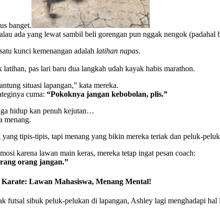
us banget.
alau ada yang lewat sambil beli gorengan pun nggak nengok (padahal b
 satu kunci kemenangan adalah
latihan napas
.
 latihan, pas lari baru dua langkah udah kayak habis marathon.
gantung situasi lapangan,” kata mereka.
ateginya cuma:
“Pokoknya jangan kebobolan, plis.”
uga hidup kan penuh kejutan…
ka menang.
ang tipis-tipis, tapi menang yang bikin mereka teriak dan peluk-peluk
osi karena lawan main keras, mereka tetap ingat pesan coach:
erang orang jangan.”
a Karate: Lawan Mahasiswa, Menang Mental!
k futsal sibuk peluk-pelukan di lapangan, Ashley lagi menghadapi hal