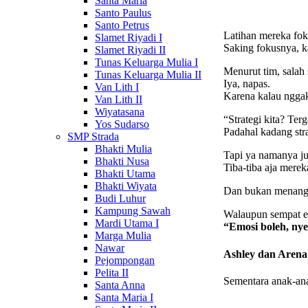
Santa Maria
Santo Paulus
Santo Petrus
Latihan mereka fok
Slamet Riyadi I
Saking fokusnya, k
Slamet Riyadi II
Tunas Keluarga Mulia I
Menurut tim, salah
Tunas Keluarga Mulia II
Iya, napas.
Van Lith I
Karena kalau nggak
Van Lith II
Wiyatasana
“Strategi kita? Ter
Yos Sudarso
Padahal kadang str
SMP Strada
Bhakti Mulia
Tapi ya namanya j
Bhakti Nusa
Tiba-tiba aja mere
Bhakti Utama
Bhakti Wiyata
Dan bukan menang y
Budi Luhur
Kampung Sawah
Walaupun sempat em
Mardi Utama I
“Emosi boleh, ny
Marga Mulia
Nawar
Ashley dan Aren
Pejompongan
Pelita II
Sementara anak-ana
Santa Anna
Santa Maria I