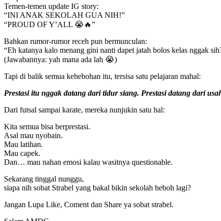
Temen-temen update IG story:
“INI ANAK SEKOLAH GUA NIH!”
“PROUD OF Y’ALL 😭🔥”
Bahkan rumor-rumor receh pun bermunculan:
“Eh katanya kalo menang gini nanti dapet jatah bolos kelas nggak sih
(Jawabannya: yah mana ada lah 😭)
Tapi di balik semua kehebohan itu, tersisa satu pelajaran mahal:
Prestasi itu nggak datang dari tidur siang. Prestasi datang dari us
Dari futsal sampai karate, mereka nunjukin satu hal:
Kita semua bisa berprestasi.
Asal mau nyobain.
Mau latihan.
Mau capek.
Dan… mau nahan emosi kalau wasitnya questionable.
Sekarang tinggal nunggu,
siapa nih sobat Strabel yang bakal bikin sekolah heboh lagi?
Jangan Lupa Like, Coment dan Share ya sobat strabel.