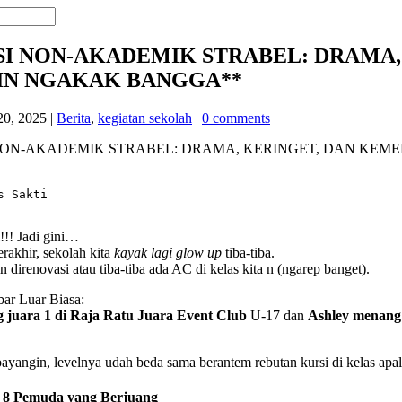
SI NON-AKADEMIK STRABEL: DRAMA
IN NGAKAK BANGGA**
20, 2025
|
Berita
,
kegiatan sekolah
|
0 comments
 Sakti

!!! Jadi gini…
rakhir, sekolah kita
kayak lagi glow up
tiba-tiba.
 direnovasi atau tiba-tiba ada AC di kelas kita n (ngarep banget).
bar Luar Biasa:
g juara 1 di Raja Ratu Juara Event Club
U-17 dan
Ashley menang j
ayangin, levelnya udah beda sama berantem rebutan kursi di kelas apal
h 8 Pemuda yang Berjuang