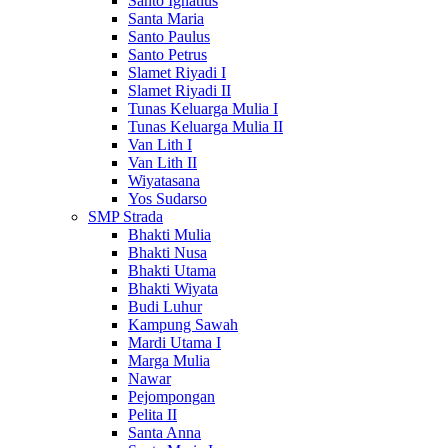
Santo Ignatius
Santa Maria
Santo Paulus
Santo Petrus
Slamet Riyadi I
Slamet Riyadi II
Tunas Keluarga Mulia I
Tunas Keluarga Mulia II
Van Lith I
Van Lith II
Wiyatasana
Yos Sudarso
SMP Strada
Bhakti Mulia
Bhakti Nusa
Bhakti Utama
Bhakti Wiyata
Budi Luhur
Kampung Sawah
Mardi Utama I
Marga Mulia
Nawar
Pejompongan
Pelita II
Santa Anna