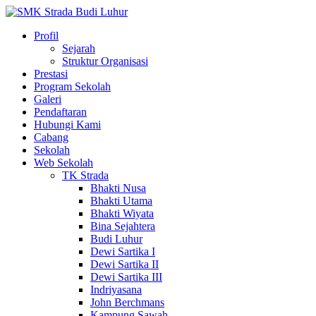
Profil
Sejarah
Struktur Organisasi
Prestasi
Program Sekolah
Galeri
Pendaftaran
Hubungi Kami
Cabang
Sekolah
Web Sekolah
TK Strada
Bhakti Nusa
Bhakti Utama
Bhakti Wiyata
Bina Sejahtera
Budi Luhur
Dewi Sartika I
Dewi Sartika II
Dewi Sartika III
Indriyasana
John Berchmans
Kampung Sawah