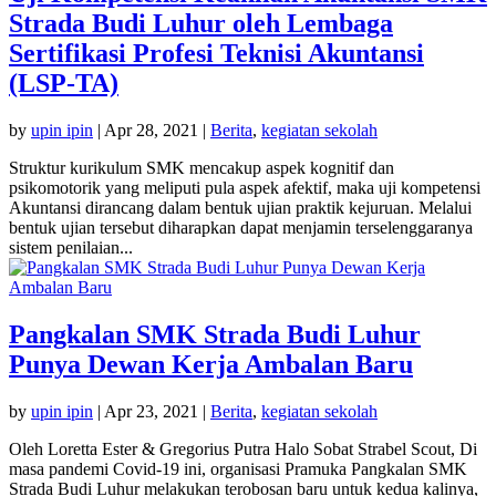
Strada Budi Luhur oleh Lembaga
Sertifikasi Profesi Teknisi Akuntansi
(LSP-TA)
by
upin ipin
|
Apr 28, 2021
|
Berita
,
kegiatan sekolah
Struktur kurikulum SMK mencakup aspek kognitif dan
psikomotorik yang meliputi pula aspek afektif, maka uji kompetensi
Akuntansi dirancang dalam bentuk ujian praktik kejuruan. Melalui
bentuk ujian tersebut diharapkan dapat menjamin terselenggaranya
sistem penilaian...
Pangkalan SMK Strada Budi Luhur
Punya Dewan Kerja Ambalan Baru
by
upin ipin
|
Apr 23, 2021
|
Berita
,
kegiatan sekolah
Oleh Loretta Ester & Gregorius Putra Halo Sobat Strabel Scout, Di
masa pandemi Covid-19 ini, organisasi Pramuka Pangkalan SMK
Strada Budi Luhur melakukan terobosan baru untuk kedua kalinya,