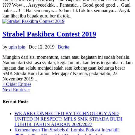
???? Wow… Assyyeeekkk… Fantastic… Good good good… Gaul
habis…!!” “Hai semuanya… Salam TikTok tuk semuanya… Asyik
kan lihat ibu bapak guru ber tik tok...
Strabel Paskibra Contest 2019
by
upin ipin
|
Dec 12, 2019
|
Berita
Mungkin dari sisi momentum, acara atau kegiatan ini sudah berlalu.
Namun dari sisi rasa syukur, kegiatan ini akan terus tergambar dalam
ingatan dan selalu menjadi salah satu kebanggaan keluarga besar
SMK Strada Budi Luhur. Mengapa? Karena, pada Sabtu, 23
November 2019...
« Older Entries
Next Entries »
Recent Posts
WE ARE CONNECTED BY TECHNOLOGY AND
UNITED IN RESPECT: MPLS SMK STRADA BUDI
LUHUR TAHUN AJARAN 2026/2027
Kemenangan Tim Strabels di Lomba Podcast Interaktif