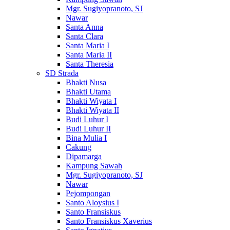
Mgr. Sugiyopranoto, SJ
Nawar
Santa Anna
Santa Clara
Santa Maria I
Santa Maria II
Santa Theresia
SD Strada
Bhakti Nusa
Bhakti Utama
Bhakti Wiyata I
Bhakti Wiyata II
Budi Luhur I
Budi Luhur II
Bina Mulia I
Cakung
Dipamarga
Kampung Sawah
Mgr. Sugiyopranoto, SJ
Nawar
Pejompongan
Santo Aloysius I
Santo Fransiskus
Santo Fransiskus Xaverius