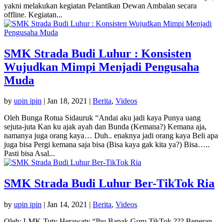
yakni melakukan kegiatan Pelantikan Dewan Ambalan secara
offline. Kegiatan...
SMK Strada Budi Luhur : Konsisten
Wujudkan Mimpi Menjadi Pengusaha
Muda
by
upin ipin
|
Jan 18, 2021
|
Berita
,
Videos
Oleh Bunga Rotua Sidauruk “Andai aku jadi kaya Punya uang
sejuta-juta Kan ku ajak ayah dan Bunda (Kemana?) Kemana aja,
namanya juga orang kaya… Duh.. enaknya jadi orang kaya Beli apa
juga bisa Pergi kemana saja bisa (Bisa kaya gak kita ya?) Bisa…..
Pasti bisa Asal...
SMK Strada Budi Luhur Ber-TikTok Ria
by
upin ipin
|
Jan 14, 2021
|
Berita
,
Videos
Oleh: LMK Tuty Herawaty “Ibu Bapak Guru TikTok ??? Beneran