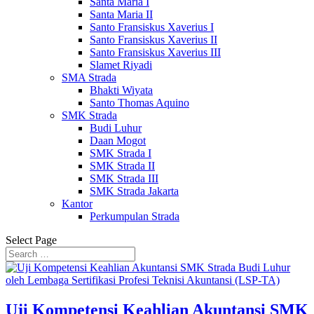
Santa Maria I
Santa Maria II
Santo Fransiskus Xaverius I
Santo Fransiskus Xaverius II
Santo Fransiskus Xaverius III
Slamet Riyadi
SMA Strada
Bhakti Wiyata
Santo Thomas Aquino
SMK Strada
Budi Luhur
Daan Mogot
SMK Strada I
SMK Strada II
SMK Strada III
SMK Strada Jakarta
Kantor
Perkumpulan Strada
Select Page
Uji Kompetensi Keahlian Akuntansi SMK