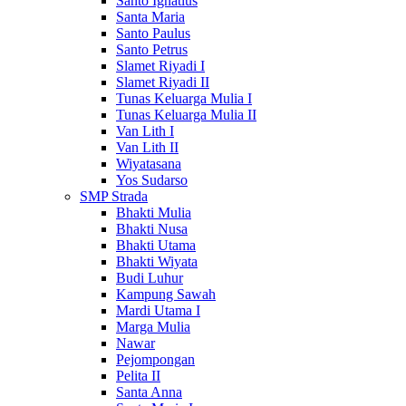
Santo Ignatius
Santa Maria
Santo Paulus
Santo Petrus
Slamet Riyadi I
Slamet Riyadi II
Tunas Keluarga Mulia I
Tunas Keluarga Mulia II
Van Lith I
Van Lith II
Wiyatasana
Yos Sudarso
SMP Strada
Bhakti Mulia
Bhakti Nusa
Bhakti Utama
Bhakti Wiyata
Budi Luhur
Kampung Sawah
Mardi Utama I
Marga Mulia
Nawar
Pejompongan
Pelita II
Santa Anna