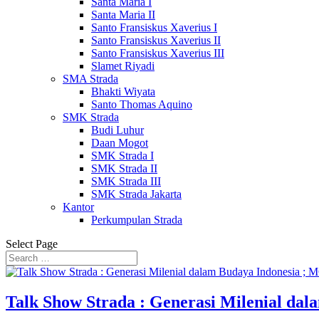
Santa Maria I
Santa Maria II
Santo Fransiskus Xaverius I
Santo Fransiskus Xaverius II
Santo Fransiskus Xaverius III
Slamet Riyadi
SMA Strada
Bhakti Wiyata
Santo Thomas Aquino
SMK Strada
Budi Luhur
Daan Mogot
SMK Strada I
SMK Strada II
SMK Strada III
SMK Strada Jakarta
Kantor
Perkumpulan Strada
Select Page
Talk Show Strada : Generasi Milenial dal