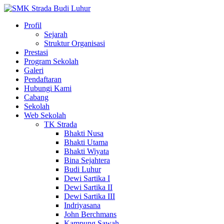
Profil
Sejarah
Struktur Organisasi
Prestasi
Program Sekolah
Galeri
Pendaftaran
Hubungi Kami
Cabang
Sekolah
Web Sekolah
TK Strada
Bhakti Nusa
Bhakti Utama
Bhakti Wiyata
Bina Sejahtera
Budi Luhur
Dewi Sartika I
Dewi Sartika II
Dewi Sartika III
Indriyasana
John Berchmans
Kampung Sawah