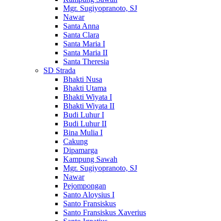
Mgr. Sugiyopranoto, SJ
Nawar
Santa Anna
Santa Clara
Santa Maria I
Santa Maria II
Santa Theresia
SD Strada
Bhakti Nusa
Bhakti Utama
Bhakti Wiyata I
Bhakti Wiyata II
Budi Luhur I
Budi Luhur II
Bina Mulia I
Cakung
Dipamarga
Kampung Sawah
Mgr. Sugiyopranoto, SJ
Nawar
Pejompongan
Santo Aloysius I
Santo Fransiskus
Santo Fransiskus Xaverius