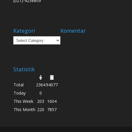
(021)-4258809
Kategori
Komentar
Kategori
Statistik
Total
2364
94077
Today
0
This Week
203
1604
This Month
220
7857