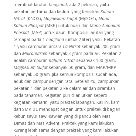
membuat larutan
hoagland
, ada 2 pekatan, yaitu
pekatan pertama dan kedua yang berisikan
Kalium
Nitrat
(KNO3),
Magnesium Sulfat
(MgSO4),
Mono
Kalium Phospat
(MKP) untuk buah dan
Mono Amonium
Phospat
(MAP) untuk daun. Komposisi larutan yang
terdapat pada 1
hoagland
(untuk 2 liter) yaitu: Pekatan
1 yaitu campuran antara
Ca Nitrat
sebanyak 200 gram
dan
Mikronutrien
sebanyak 3 gram pada air. Pekatan 2
adalah campuran
Kalium Nitrat
sebanyak 100 gram,
Magnesium Sulfat
sebanyak 50 gram, dan MAP/MKP
sebanyak 50 gram. Jika semua komposisi sudah ada,
aduk dan campur dengan rata. Setelah itu, campurkan
pekatan 1 dan pekatan 2 ke dalam air dan siramkan
pada tanaman. Kegiatan pun dilanjutkan seperti
kegiatan kemarin, yaitu praktek lapangan. Kali ini, kami
dari SMK BL mendapat bagian untuk praktek di bagian
kebun sayur sawi-sawian yang di pandu oleh Mas
Dimas dan Mas Advent. Praktek yang kami lakukan
kurang lebih sama dengan praktek yang kami lakukan