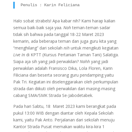
Penulis : Karin Feliciana
Halo sobat strabels! Apa kabar nih? Kami harap kalian
semua baik-baik saja yaa.
Nah
teman-teman sadar
tidak sih bahwa pada tanggal 18-22 Maret 2023
kemarin, ada beberapa teman dan juga guru kita yang
“menghilang” dari sekolah
nih
untuk mengikuti kegiatan
Live In
di KPTT (Kursus Pertanian Taman Tani) Salatiga.
Siapa aja sih yang jadi perwakilan?
Nahh
yang jadi
perwakilan adalah Fransisco Dika, Lola Floren, Karin
Filiciana dan beserta seorang guru pendamping yaitu
Pak Tri. Kegiatan ini diselenggarakan oleh perkumpulan
strada dan diikuti oleh perwakilan dari masing-masing
cabang SMA/SMK Strada Se-Jabodetabek.
Pada hari Sabtu, 18 Maret 2023 kami berangkat pada
pukul 13:00 WIB dengan diantar oleh Kepala Sekolah
kami, yaitu Pak Anto. Perjalanan dari sekolah menuju
Kantor Strada Pusat memakan waktu kira-kira 1