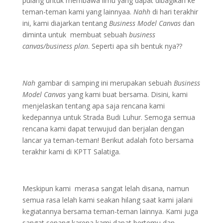
pulang untuk membawa ilmu yang dapat dibagikan ke
teman-teman kami yang lainnyaa.
Nahh
di hari terakhir
ini, kami diajarkan tentang
Business Model Canvas
dan
diminta untuk membuat sebuah
business
canvas/business plan
. Seperti apa sih bentuk nya??
Nah
gambar di samping ini merupakan sebuah
Business
Model Canvas
yang kami buat bersama. Disini, kami
menjelaskan tentang apa saja rencana kami
kedepannya untuk Strada Budi Luhur. Semoga semua
rencana kami dapat terwujud dan berjalan dengan
lancar ya teman-teman! Berikut adalah foto bersama
terakhir kami di KPTT Salatiga.
Meskipun kami merasa sangat lelah disana, namun
semua rasa lelah kami seakan hilang saat kami jalani
kegiatannya bersama teman-teman lainnya. Kami juga
sangat senang karena kami dapat bertemu dan