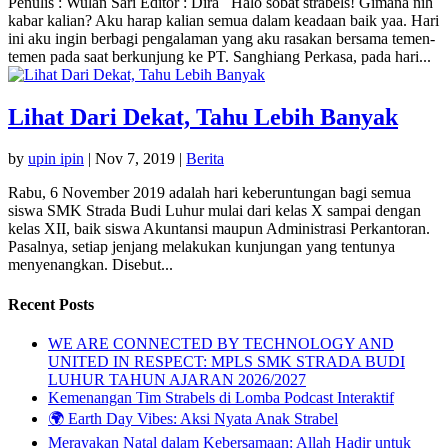
Penulis : Wulan Sari Editor : Dira Halo sobat strabels! Gimana nih
kabar kalian? Aku harap kalian semua dalam keadaan baik yaa. Hari
ini aku ingin berbagi pengalaman yang aku rasakan bersama temen-
temen pada saat berkunjung ke PT. Sanghiang Perkasa, pada hari...
Lihat Dari Dekat, Tahu Lebih Banyak
by
upin ipin
|
Nov 7, 2019
|
Berita
Rabu, 6 November 2019 adalah hari keberuntungan bagi semua
siswa SMK Strada Budi Luhur mulai dari kelas X sampai dengan
kelas XII, baik siswa Akuntansi maupun Administrasi Perkantoran.
Pasalnya, setiap jenjang melakukan kunjungan yang tentunya
menyenangkan. Disebut...
Recent Posts
WE ARE CONNECTED BY TECHNOLOGY AND
UNITED IN RESPECT: MPLS SMK STRADA BUDI
LUHUR TAHUN AJARAN 2026/2027
Kemenangan Tim Strabels di Lomba Podcast Interaktif
🌍 Earth Day Vibes: Aksi Nyata Anak Strabel
Merayakan Natal dalam Kebersamaan: Allah Hadir untuk