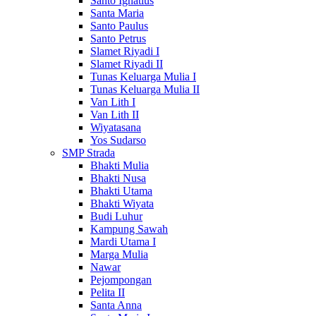
Santo Ignatius
Santa Maria
Santo Paulus
Santo Petrus
Slamet Riyadi I
Slamet Riyadi II
Tunas Keluarga Mulia I
Tunas Keluarga Mulia II
Van Lith I
Van Lith II
Wiyatasana
Yos Sudarso
SMP Strada
Bhakti Mulia
Bhakti Nusa
Bhakti Utama
Bhakti Wiyata
Budi Luhur
Kampung Sawah
Mardi Utama I
Marga Mulia
Nawar
Pejompongan
Pelita II
Santa Anna