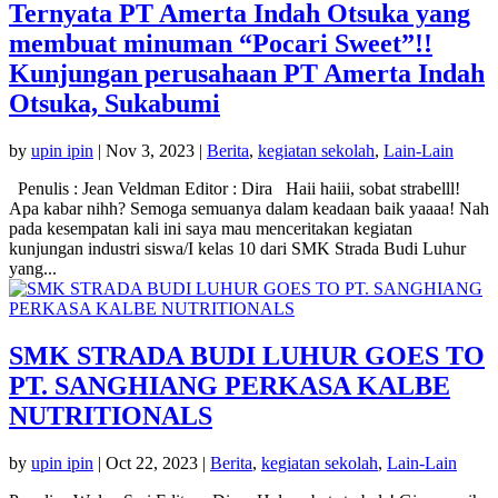
Ternyata PT Amerta Indah Otsuka yang
membuat minuman “Pocari Sweet”!!
Kunjungan perusahaan PT Amerta Indah
Otsuka, Sukabumi
by
upin ipin
|
Nov 3, 2023
|
Berita
,
kegiatan sekolah
,
Lain-Lain
Penulis : Jean Veldman Editor : Dira Haii haiii, sobat strabelll!
Apa kabar nihh? Semoga semuanya dalam keadaan baik yaaaa! Nah
pada kesempatan kali ini saya mau menceritakan kegiatan
kunjungan industri siswa/I kelas 10 dari SMK Strada Budi Luhur
yang...
SMK STRADA BUDI LUHUR GOES TO
PT. SANGHIANG PERKASA KALBE
NUTRITIONALS
by
upin ipin
|
Oct 22, 2023
|
Berita
,
kegiatan sekolah
,
Lain-Lain