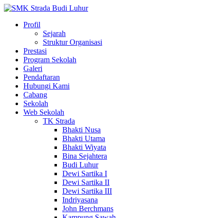
Profil
Sejarah
Struktur Organisasi
Prestasi
Program Sekolah
Galeri
Pendaftaran
Hubungi Kami
Cabang
Sekolah
Web Sekolah
TK Strada
Bhakti Nusa
Bhakti Utama
Bhakti Wiyata
Bina Sejahtera
Budi Luhur
Dewi Sartika I
Dewi Sartika II
Dewi Sartika III
Indriyasana
John Berchmans
Kampung Sawah