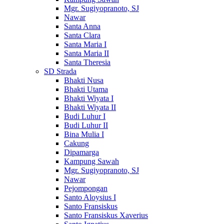
Mgr. Sugiyopranoto, SJ
Nawar
Santa Anna
Santa Clara
Santa Maria I
Santa Maria II
Santa Theresia
SD Strada
Bhakti Nusa
Bhakti Utama
Bhakti Wiyata I
Bhakti Wiyata II
Budi Luhur I
Budi Luhur II
Bina Mulia I
Cakung
Dipamarga
Kampung Sawah
Mgr. Sugiyopranoto, SJ
Nawar
Pejompongan
Santo Aloysius I
Santo Fransiskus
Santo Fransiskus Xaverius