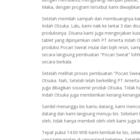
Maka, dengan program tersebut kami diwajibka
Setelah memilah sampah dan membuangnya kam
Indah Otsuka. Lalu, kami naik ke lantai 3 dan d
produksinya. Disana kami juga mengerjakan kuis
tablet yang dipinjamkan oleh PT Amerta Indah Ot
produksi Pocari Sweat mulai dari bijih resin, s
secara langsung pembuatan “Pocari Sweat” lohh
secara berkala.
Setelah melihat proses pembuatan “Pocari Sweat”
Otsuka. Nah, Setelah lelah berkeliling PT Amert
juga dibagikan souvernir produk Otsuka. Tidak h
Indah Otsuka juga memberikan kenang-kenangan
Sambil menunggu bis kamu datang, kami mencoba
datang dan kami langsung menuju bis. Sebelum 
oleh, tidak hanya membeli oleh-oleh kami juga 
Tepat pukul 14.00 WIB kami kembali ke bis, seb
yang ketinggalan di cimoryland hehehee. Setela