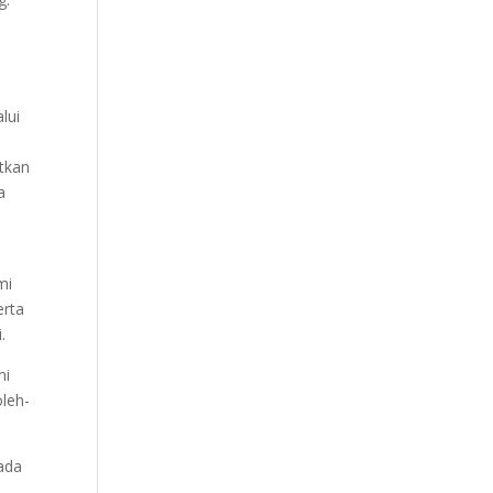
lui
atkan
a
T
mi
erta
.
mi
leh-
 ada