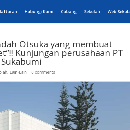
daftaran
Hubungi Kami
Cabang
Sekolah
Web Sekol
Indah Otsuka yang membuat
t”!! Kunjungan perusahaan PT
, Sukabumi
olah
,
Lain-Lain
|
0 comments