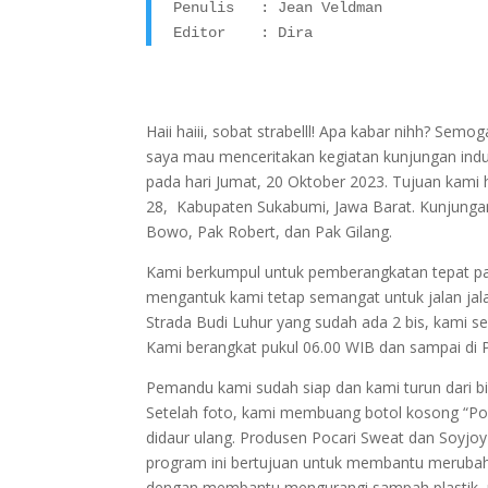
Penulis   : Jean Veldman 

Editor    : Dira
Haii haiii, sobat strabelll! Apa kabar nihh? Se
saya mau menceritakan kegiatan kunjungan indus
pada hari Jumat, 20 Oktober 2023. Tujuan kami h
28, Kabupaten Sukabumi, Jawa Barat. Kunjungan
Bowo, Pak Robert, dan Pak Gilang.
Kami berkumpul untuk pemberangkatan tepat pad
mengantuk kami tetap semangat untuk jalan jala
Strada Budi Luhur yang sudah ada 2 bis, kami 
Kami berangkat pukul 06.00 WIB dan sampai di 
Pemandu kami sudah siap dan kami turun dari b
Setelah foto, kami membuang botol kosong “Po
didaur ulang. Produsen Pocari Sweat dan Soyjo
program ini bertujuan untuk membantu merubah
dengan membantu mengurangi sampah plastik, pr