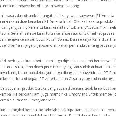
n untuk membawa botol “Pocari Sweat” kosong.
i masuk dan disambut hangat oleh karyawan-karyawan PT Amerta
isanalah kami diperkenalkan PT Amerta Indah Otsuka beserta produksi-
 dan yang paling keren itu kami diminta untuk meng”custom” pin mela
suka. Setelah selesai kami turun ke lantai satu untuk melihat proses
ampai menjadi kemasan botol Pocari Sweat. Dan serunya Kami diperlih
, serukan? ami juga di jelasan oleh kakak pemandu tentang prosesny
 di berbagai ukuran botol kami juga dijelaskan sejarah berdirinya P
a Indah Otsuka, kami diberi pin custom yang tadi sudah di buat dan ka
anya kami, tetapi bapak/ibu guru juga dibagikan souvernir dan PT Am
 berupa foto di depan PT Amerta Indah Otsuka yang sudah dibingkai
 souvernir produk Otsuka yang sudah diberikan, tidak lama bus ka
kembali ke sekolah kami juga mampir ke Cimoryland untuk membeli o
bermain di taman Cimoryland lohh.
elum berangkat kembali ke sekolah tidak lupa kami di absen takutnya
h semua kumpul, barulah kami berangkat. Di perjalanan kembali ke