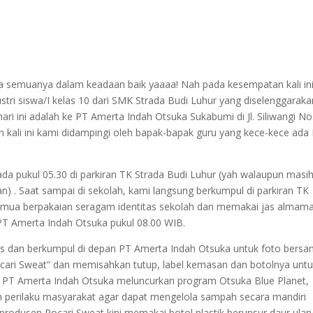
moga semuanya dalam keadaan baik yaaaa! Nah pada kesempatan kali in
tri siswa/I kelas 10 dari SMK Strada Budi Luhur yang diselenggaraka
ari ini adalah ke PT Amerta Indah Otsuka Sukabumi di Jl. Siliwangi N
 kali ini kami didampingi oleh bapak-bapak guru yang kece-kece ada
a pukul 05.30 di parkiran TK Strada Budi Luhur (yah walaupun masi
n) . Saat sampai di sekolah, kami langsung berkumpul di parkiran TK
semua berpakaian seragam identitas sekolah dan memakai jas almama
PT Amerta Indah Otsuka pukul 08.00 WIB.
is dan berkumpul di depan PT Amerta Indah Otsuka untuk foto bersa
cari Sweat” dan memisahkan tutup, label kemasan dan botolnya unt
y PT Amerta Indah Otsuka meluncurkan program Otsuka Blue Planet,
 perilaku masyarakat agar dapat mengelola sampah secara mandiri
odusen Pocari Sweat kini memakai botol plastik berunsur daur ulan