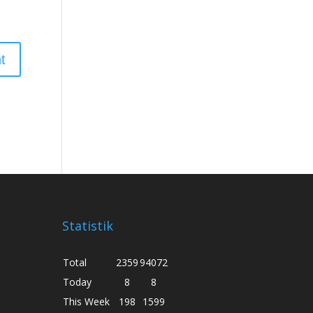
Statistik
Total
2359
94072
Today
8
8
This Week
198
1599