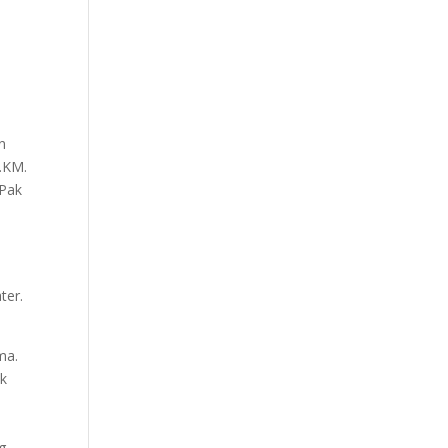
i
n
o.KM.
 Pak
h
ter.
ma.
uk
g.