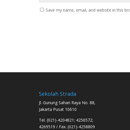
Save my name, email, and website in this br
Sekolah Strada
Jl. Gunung Sahari Raya No. 88,
Jakarta Pusat 10610
Tel. (021)-4204821; 4256572;
4269519 / Fax. (021)-4258809