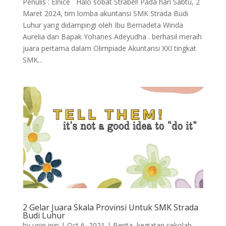
Penulis : Elnice Halo sobat Strabel! Pada hari Sabtu, 2
Maret 2024, tim lomba akuntansi SMK Strada Budi
Luhur yang didampingi oleh Ibu Bernadeta Winda
Aurelia dan Bapak Yohanes Adeyudha . berhasil meraih
juara pertama dalam Olimpiade Akuntansi XXI tingkat
SMK...
2 Gelar Juara Skala Provinsi Untuk SMK Strada
Budi Luhur
by
upin ipin
|
Oct 6, 2021
|
Berita
,
kegiatan sekolah
,