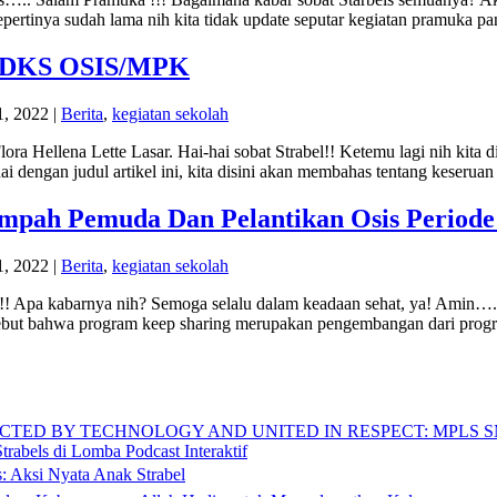
pertinya sudah lama nih kita tidak update seputar kegiatan pramuka p
LDKS OSIS/MPK
1, 2022
|
Berita
,
kegiatan sekolah
lora Hellena Lette Lasar. Hai-hai sobat Strabel!! Ketemu lagi nih kita 
ai dengan judul artikel ini, kita disini akan membahas tentang kese
mpah Pemuda Dan Pelantikan Osis Periode
1, 2022
|
Berita
,
kegiatan sekolah
s!! Apa kabarnya nih? Semoga selalu dalam keadaan sehat, ya! Amin….
ebut bahwa program keep sharing merupakan pengembangan dari progr
TED BY TECHNOLOGY AND UNITED IN RESPECT: MPLS S
abels di Lomba Podcast Interaktif
: Aksi Nyata Anak Strabel