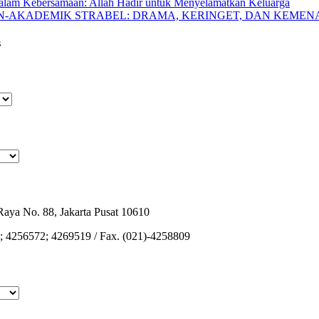
alam Kebersamaan: Allah Hadir untuk Menyelamatkan Keluarga
ON-AKADEMIK STRABEL: DRAMA, KERINGET, DAN KEME
s
Raya No. 88, Jakarta Pusat 10610
1; 4256572; 4269519 / Fax. (021)-4258809