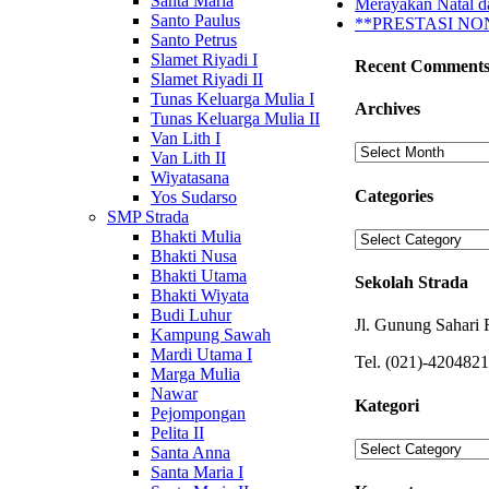
Santa Maria
Merayakan Natal d
Santo Paulus
**PRESTASI N
Santo Petrus
Slamet Riyadi I
Recent Comment
Slamet Riyadi II
Tunas Keluarga Mulia I
Archives
Tunas Keluarga Mulia II
Van Lith I
Archives
Van Lith II
Wiyatasana
Categories
Yos Sudarso
SMP Strada
Bhakti Mulia
Categories
Bhakti Nusa
Bhakti Utama
Sekolah Strada
Bhakti Wiyata
Budi Luhur
Jl. Gunung Sahari 
Kampung Sawah
Mardi Utama I
Tel. (021)-420482
Marga Mulia
Nawar
Kategori
Pejompongan
Pelita II
Kategori
Santa Anna
Santa Maria I