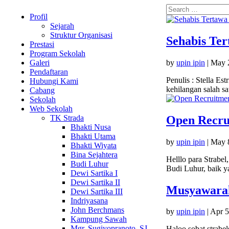
Profil
Sejarah
Struktur Organisasi
Sehabis Te
Prestasi
Program Sekolah
by
upin ipin
|
May 
Galeri
Pendaftaran
Penulis : Stella Es
Hubungi Kami
kehilangan salah sa
Cabang
Sekolah
Web Sekolah
Open Recru
TK Strada
Bhakti Nusa
Bhakti Utama
by
upin ipin
|
May 
Bhakti Wiyata
Bina Sejahtera
Helllo para Strab
Budi Luhur
Budi Luhur, baik ya
Dewi Sartika I
Dewi Sartika II
Musyawarah
Dewi Sartika III
Indriyasana
John Berchmans
by
upin ipin
|
Apr 5
Kampung Sawah
Mgr. Sugiyopranoto, SJ
Haloo sobat strabe