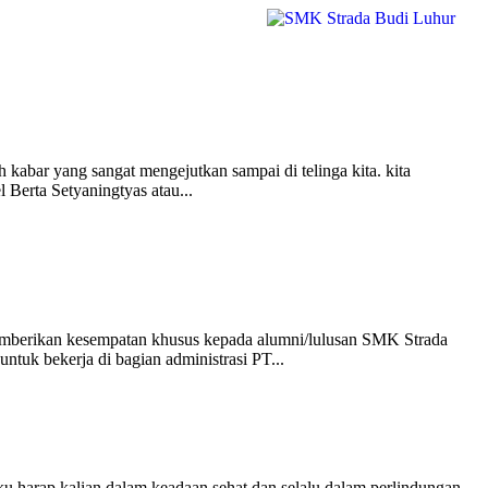
 kabar yang sangat mengejutkan sampai di telinga kita. kita
l Berta Setyaningtyas atau...
mberikan kesempatan khusus kepada alumni/lulusan SMK Strada
ntuk bekerja di bagian administrasi PT...
u harap kalian dalam keadaan sehat dan selalu dalam perlindungan