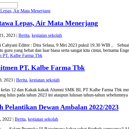
rtawa Lepas, Air Mata Menerjang
21, 2023
|
Berita
,
kegiatan sekolah
tri Cahyani Editor : Dira Selasa, 9 Mei 2023 pukul 19.30 WIB , Sebuah
tu guru yang hebat dan luar biasa serta sangat kita cintai, bernama Enge
itmen PT. Kalbe Farma Tbk
8, 2023
|
Berita
,
kegiatan sekolah
el, kelas 12 dan Kakak kakak Alumni SMK BL PT Kalbe Farma Tbk me
ng lulus pada tahun 2023 ini ataupun lulusan tahun-tahun sebelumnya u
 Pelantikan Dewan Ambalan 2022/2023
, 2022
|
Berita
,
kegiatan sekolah
ls….. Salam Pramuka !!! Bagaimana kabar sobat Starbels semuanya? Ak