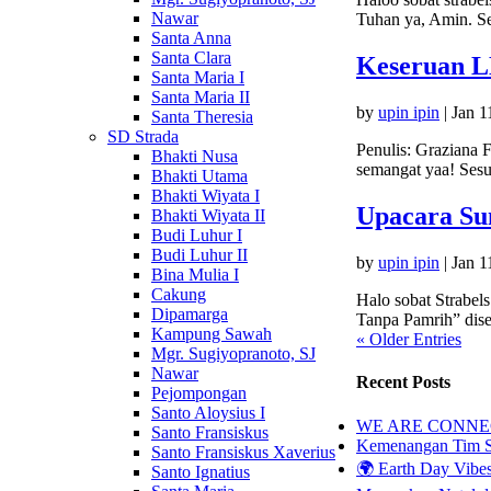
Nawar
Tuhan ya, Amin. Se
Santa Anna
Santa Clara
Keseruan 
Santa Maria I
Santa Maria II
by
upin ipin
|
Jan 1
Santa Theresia
SD Strada
Penulis: Graziana F
Bhakti Nusa
semangat yaa! Sesu
Bhakti Utama
Bhakti Wiyata I
Upacara Su
Bhakti Wiyata II
Budi Luhur I
Budi Luhur II
by
upin ipin
|
Jan 1
Bina Mulia I
Cakung
Halo sobat Strabel
Dipamarga
Tanpa Pamrih” dis
Kampung Sawah
« Older Entries
Mgr. Sugiyopranoto, SJ
Nawar
Recent Posts
Pejompongan
Santo Aloysius I
WE ARE CONNEC
Santo Fransiskus
Kemenangan Tim Str
Santo Fransiskus Xaverius
🌍 Earth Day Vibes
Santo Ignatius