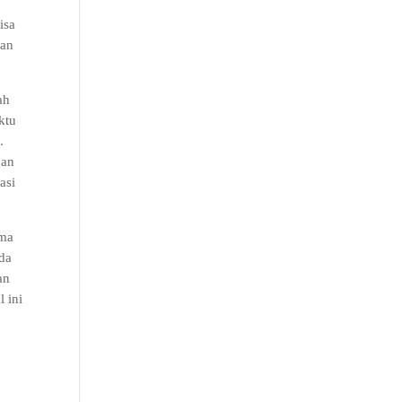
isa
kan
ah
ktu
.
gan
asi
ama
ada
an
 ini