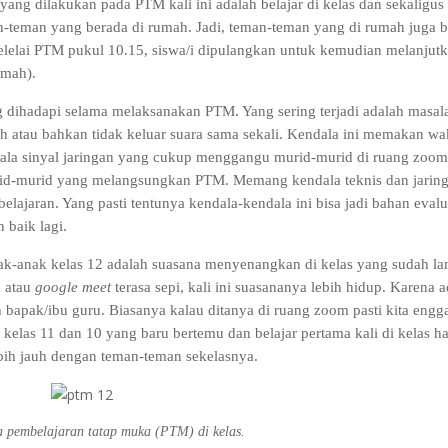
ang dilakukan pada PTM kali ini adalah belajar di kelas dan sekaligus
-teman yang berada di rumah. Jadi, teman-teman yang di rumah juga b
 selelai PTM pukul 10.15, siswa/i dipulangkan untuk kemudian melanjut
umah).
dihadapi selama melaksanakan PTM. Yang sering terjadi adalah masal
h atau bahkan tidak keluar suara sama sekali. Kendala ini memakan wa
la sinyal jaringan yang cukup menggangu murid-murid di ruang zoom
urid-murid yang melangsungkan PTM. Memang kendala teknis dan jarin
elajaran. Yang pasti tentunya kendala-kendala ini bisa jadi bahan evalu
 baik lagi.
ak-anak kelas 12 adalah suasana menyenangkan di kelas yang sudah l
m atau
google meet
terasa sepi, kali ini suasananya lebih hidup. Karena 
apak/ibu guru. Biasanya kalau ditanya di ruang zoom pasti kita engg
elas 11 dan 10 yang baru bertemu dan belajar pertama kali di kelas hal
ih jauh dengan teman-teman sekelasnya.
a pembelajaran tatap muka (PTM) di kelas.