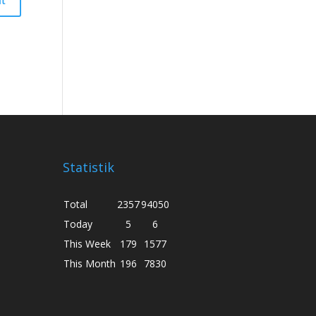
Statistik
Total
2357
94050
Today
5
6
This Week
179
1577
This Month
196
7830