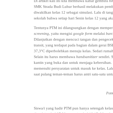
Di artikel kali ini kita membawa kabar gembira
n
SMK Strada Budi Luhur berhasil melakukan pembe
diwakilkan kelas 12 sebagai simulasi. Lalu di t
sekolah bahwa setiap hari Senin kelas 12 yang ak
Tentunya PTM ini dilangsungkan dengan memperh
screening
, yaitu mengisi
google form
melalui
bar
Dilanjutkan dengan mencuci tangan dan pengecek
transit, yang terdapat pada bagian dalam gerai 
37,3°C diperbolehkan menuju kelas. Sedari ruma
Selain itu harus membawa
handsanitizer
sendiri. 
kantin yang buka dan untuk menjaga kebersihan.
memenuhi persyaratan untuk masuk ke kelas. Lalu
saat pulang teman-teman harus antri satu-satu unt
Potr
Siswa/i yang hadir PTM pun hanya setengah kelas