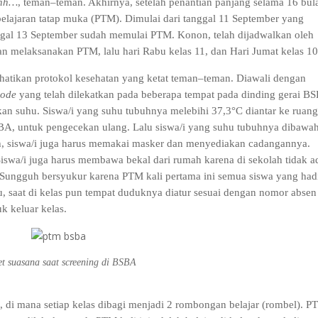
ihh…
, teman–teman. Akhirnya, setelah penantian panjang selama 16 bul
lajaran tatap muka (PTM). Dimulai dari tanggal 11 September yang
anggal 13 September sudah memulai PTM. Konon, telah dijadwalkan oleh
an melaksanakan PTM, lalu hari Rabu kelas 11, dan Hari Jumat kelas 10
atikan protokol kesehatan yang ketat teman–teman. Diawali dengan
code
yang telah dilekatkan pada beberapa tempat pada dinding gerai B
an suhu. Siswa/i yang suhu tubuhnya melebihi 37,3°C diantar ke ruan
BSBA, untuk pengecekan ulang. Lalu siswa/i yang suhu tubuhnya dibawa
h, siswa/i juga harus memakai masker dan menyediakan cadangannya.
Siswa/i juga harus membawa bekal dari rumah karena di sekolah tidak a
 Sungguh bersyukur karena PTM kali pertama ini semua siswa yang had
, saat di kelas pun tempat duduknya diatur sesuai dengan nomor absen
uk keluar kelas.
et suasana saat screening di BSBA
, di mana setiap kelas dibagi menjadi 2 rombongan belajar (rombel). 