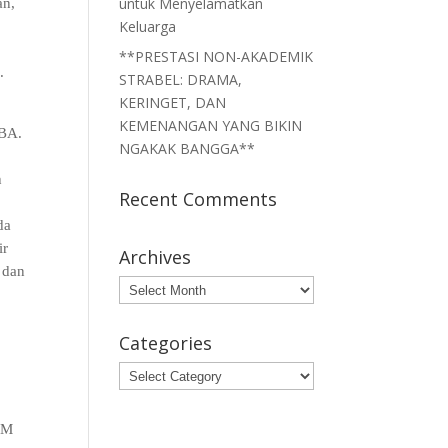
untuk Menyelamatkan
an,
Keluarga
**PRESTASI NON-AKADEMIK
.
STRABEL: DRAMA,
KERINGET, DAN
KEMENANGAN YANG BIKIN
SBA.
NGAKAK BANGGA**
g
h
Recent Comments
da
ir
Archives
 dan
Archives
Categories
Categories
PTM