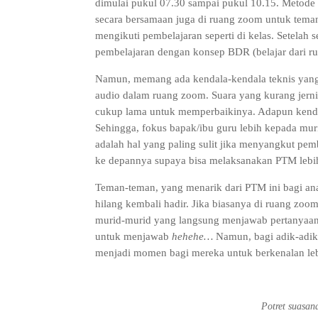
dimulai pukul 07.30 sampai pukul 10.15. Metode y
secara bersamaan juga di ruang zoom untuk teman
mengikuti pembelajaran seperti di kelas. Setelah
pembelajaran dengan konsep BDR (belajar dari r
Namun, memang ada kendala-kendala teknis yang 
audio dalam ruang zoom. Suara yang kurang jerni
cukup lama untuk memperbaikinya. Adapun kenda
Sehingga, fokus bapak/ibu guru lebih kepada m
adalah hal yang paling sulit jika menyangkut pemb
ke depannya supaya bisa melaksanakan PTM lebih
Teman-teman, yang menarik dari PTM ini bagi an
hilang kembali hadir. Jika biasanya di ruang zoo
murid-murid yang langsung menjawab pertanyaan b
untuk menjawab
hehehe…
Namun, bagi adik-adik k
menjadi momen bagi mereka untuk berkenalan leb
Potret suasan