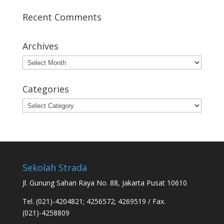
Recent Comments
Archives
Archives
Categories
Categories
Sekolah Strada
Jl. Gunung Sahari Raya No. 88, Jakarta Pusat 10610
Tel. (021)-4204821; 4256572; 4269519 / Fax.
(021)-4258809