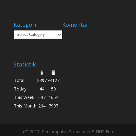
Kategori
Komentar
Kategori
Statistik
Total
2397
94127
Today
44
50
This Week
247
1654
This Month
264
7907
(C) 2017, Perkumpulan Strada dan BINUS Edu