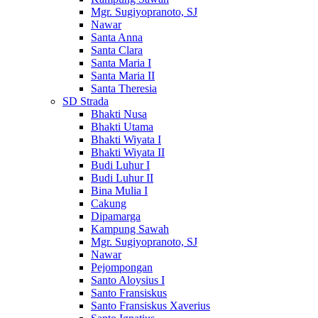
Mgr. Sugiyopranoto, SJ
Nawar
Santa Anna
Santa Clara
Santa Maria I
Santa Maria II
Santa Theresia
SD Strada
Bhakti Nusa
Bhakti Utama
Bhakti Wiyata I
Bhakti Wiyata II
Budi Luhur I
Budi Luhur II
Bina Mulia I
Cakung
Dipamarga
Kampung Sawah
Mgr. Sugiyopranoto, SJ
Nawar
Pejompongan
Santo Aloysius I
Santo Fransiskus
Santo Fransiskus Xaverius