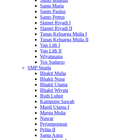
Santo Ignatius
Santa Maria
Santo Paulus
Santo Petrus
Slamet Riyadi I
Slamet Riyadi II
Tunas Keluarga Mulia I
Tunas Keluarga Mulia II
Van Lith I
Van Lith II
Wiyatasana
Yos Sudarso
SMP Strada
Bhakti Mulia
Bhakti Nusa
Bhakti Utama
Bhakti Wiyata
Budi Luhur
Kampung Sawah
Mardi Utama I
Marga Mulia
Nawar
Pejompongan
Pelita II
Santa Anna