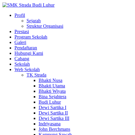
Profil
Sejarah
Struktur Organisasi
Prestasi
Program Sekolah
Galeri
Pendaftaran
Hubungi Kami
Cabang
Sekolah
Web Sekolah
TK Strada
Bhakti Nusa
Bhakti Utama
Bhakti Wiyata
Bina Sejahtera
Budi Luhur
Dewi Sartika I
Dewi Sartika II
Dewi Sartika III
Indriyasana
John Berchmans
Kampung Sawah