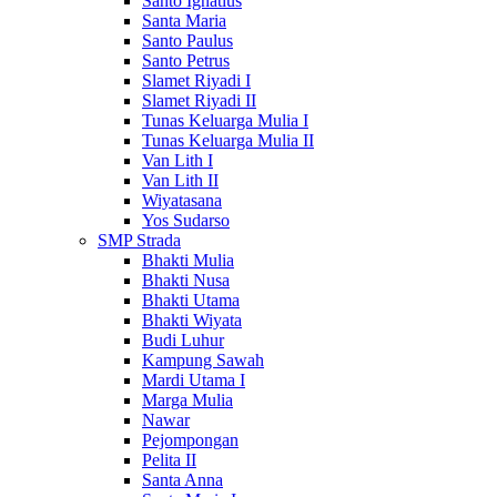
Santo Ignatius
Santa Maria
Santo Paulus
Santo Petrus
Slamet Riyadi I
Slamet Riyadi II
Tunas Keluarga Mulia I
Tunas Keluarga Mulia II
Van Lith I
Van Lith II
Wiyatasana
Yos Sudarso
SMP Strada
Bhakti Mulia
Bhakti Nusa
Bhakti Utama
Bhakti Wiyata
Budi Luhur
Kampung Sawah
Mardi Utama I
Marga Mulia
Nawar
Pejompongan
Pelita II
Santa Anna