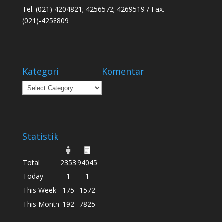
Tel. (021)-4204821; 4256572; 4269519 / Fax.
(021)-4258809
Kategori
Komentar
Kategori
Statistik
Total
2353
94045
Today
1
1
This Week
175
1572
This Month
192
7825