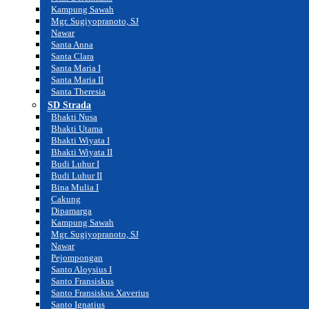
Kampung Sawah
Mgr. Sugiyopranoto, SJ
Nawar
Santa Anna
Santa Clara
Santa Maria I
Santa Maria II
Santa Theresia
SD Strada
Bhakti Nusa
Bhakti Utama
Bhakti Wiyata I
Bhakti Wiyata II
Budi Luhur I
Budi Luhur II
Bina Mulia I
Cakung
Dipamarga
Kampung Sawah
Mgr. Sugiyopranoto, SJ
Nawar
Pejompongan
Santo Aloysius I
Santo Fransiskus
Santo Fransiskus Xaverius
Santo Ignatius