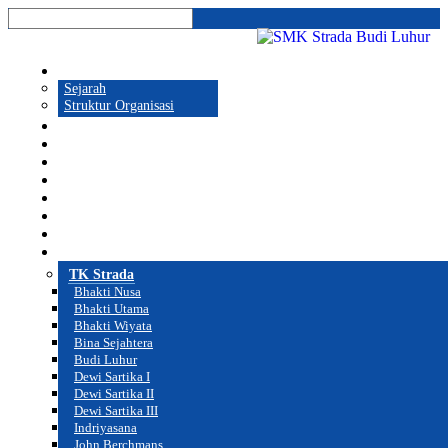
Profil
Sejarah
Struktur Organisasi
Prestasi
Program Sekolah
Galeri
Pendaftaran
Hubungi Kami
Cabang
Sekolah
Web Sekolah
TK Strada
Bhakti Nusa
Bhakti Utama
Bhakti Wiyata
Bina Sejahtera
Budi Luhur
Dewi Sartika I
Dewi Sartika II
Dewi Sartika III
Indriyasana
John Berchmans