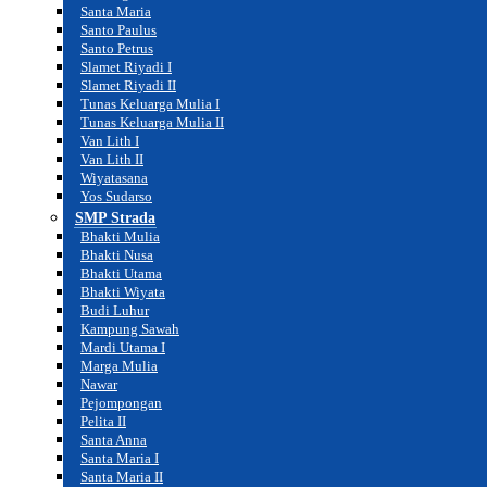
Santa Maria
Santo Paulus
Santo Petrus
Slamet Riyadi I
Slamet Riyadi II
Tunas Keluarga Mulia I
Tunas Keluarga Mulia II
Van Lith I
Van Lith II
Wiyatasana
Yos Sudarso
SMP Strada
Bhakti Mulia
Bhakti Nusa
Bhakti Utama
Bhakti Wiyata
Budi Luhur
Kampung Sawah
Mardi Utama I
Marga Mulia
Nawar
Pejompongan
Pelita II
Santa Anna
Santa Maria I
Santa Maria II