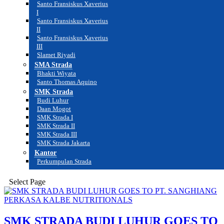
Santo Fransiskus Xaverius
I
Santo Fransiskus Xaverius
II
Santo Fransiskus Xaverius
III
Slamet Riyadi
SMA Strada
Bhakti Wiyata
Santo Thomas Aquino
SMK Strada
Budi Luhur
Daan Mogot
SMK Strada I
SMK Strada II
SMK Strada III
SMK Strada Jakarta
Kantor
Perkumpulan Strada
Select Page
SMK STRADA BUDI LUHUR GOES TO