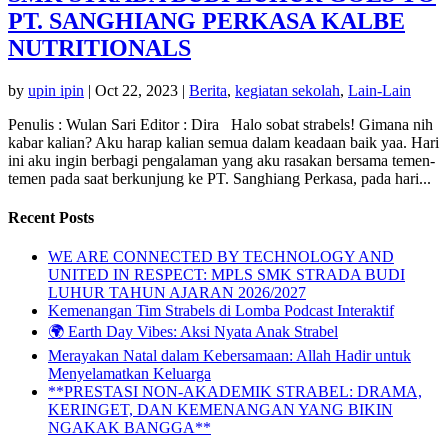
PT. SANGHIANG PERKASA KALBE
NUTRITIONALS
by
upin ipin
|
Oct 22, 2023
|
Berita
,
kegiatan sekolah
,
Lain-Lain
Penulis : Wulan Sari Editor : Dira Halo sobat strabels! Gimana nih
kabar kalian? Aku harap kalian semua dalam keadaan baik yaa. Hari
ini aku ingin berbagi pengalaman yang aku rasakan bersama temen-
temen pada saat berkunjung ke PT. Sanghiang Perkasa, pada hari...
Recent Posts
WE ARE CONNECTED BY TECHNOLOGY AND
UNITED IN RESPECT: MPLS SMK STRADA BUDI
LUHUR TAHUN AJARAN 2026/2027
Kemenangan Tim Strabels di Lomba Podcast Interaktif
🌍 Earth Day Vibes: Aksi Nyata Anak Strabel
Merayakan Natal dalam Kebersamaan: Allah Hadir untuk
Menyelamatkan Keluarga
**PRESTASI NON-AKADEMIK STRABEL: DRAMA,
KERINGET, DAN KEMENANGAN YANG BIKIN
NGAKAK BANGGA**