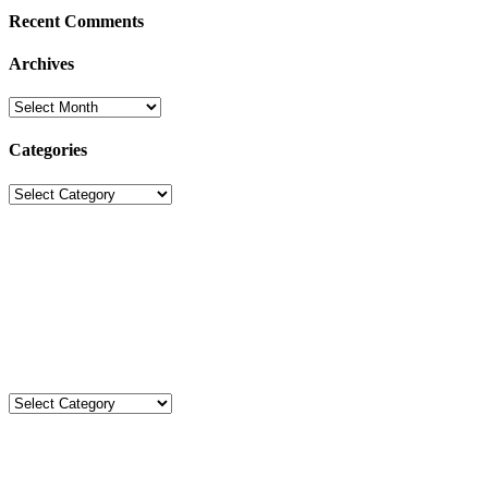
Recent Comments
Archives
Archives
Categories
Categories
Sekolah Strada
Jl. Gunung Sahari Raya No. 88, Jakarta Pusat 10610
Tel. (021)-4204821; 4256572; 4269519 / Fax. (021)-4258809
Kategori
Kategori
Komentar