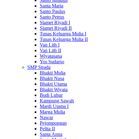
Santo Ignatius
Santa Maria
Santo Paulus
Santo Petrus
Slamet Riyadi I
Slamet Riyadi II
Tunas Keluarga Mulia I
Tunas Keluarga Mulia II
Van Lith I
Van Lith II
Wiyatasana
Yos Sudarso
SMP Strada
Bhakti Mulia
Bhakti Nusa
Bhakti Utama
Bhakti Wiyata
Budi Luhur
Kampung Sawah
Mardi Utama I
Marga Mulia
Nawar
Pejompongan
Pelita II
Santa Anna