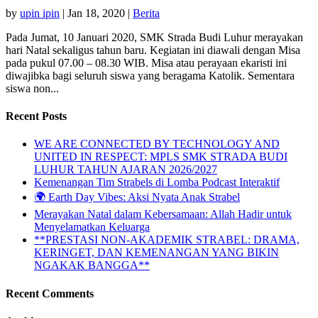
by
upin ipin
|
Jan 18, 2020
|
Berita
Pada Jumat, 10 Januari 2020, SMK Strada Budi Luhur merayakan
hari Natal sekaligus tahun baru. Kegiatan ini diawali dengan Misa
pada pukul 07.00 – 08.30 WIB. Misa atau perayaan ekaristi ini
diwajibka bagi seluruh siswa yang beragama Katolik. Sementara
siswa non...
Recent Posts
WE ARE CONNECTED BY TECHNOLOGY AND
UNITED IN RESPECT: MPLS SMK STRADA BUDI
LUHUR TAHUN AJARAN 2026/2027
Kemenangan Tim Strabels di Lomba Podcast Interaktif
🌍 Earth Day Vibes: Aksi Nyata Anak Strabel
Merayakan Natal dalam Kebersamaan: Allah Hadir untuk
Menyelamatkan Keluarga
**PRESTASI NON-AKADEMIK STRABEL: DRAMA,
KERINGET, DAN KEMENANGAN YANG BIKIN
NGAKAK BANGGA**
Recent Comments