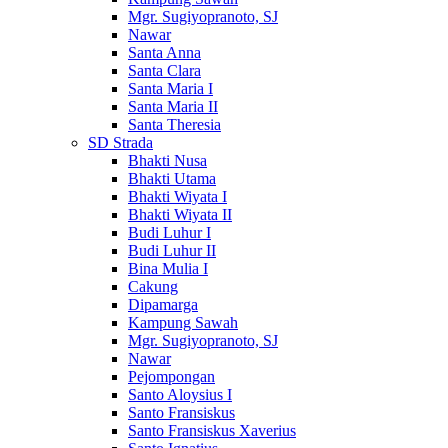
Mgr. Sugiyopranoto, SJ
Nawar
Santa Anna
Santa Clara
Santa Maria I
Santa Maria II
Santa Theresia
SD Strada
Bhakti Nusa
Bhakti Utama
Bhakti Wiyata I
Bhakti Wiyata II
Budi Luhur I
Budi Luhur II
Bina Mulia I
Cakung
Dipamarga
Kampung Sawah
Mgr. Sugiyopranoto, SJ
Nawar
Pejompongan
Santo Aloysius I
Santo Fransiskus
Santo Fransiskus Xaverius