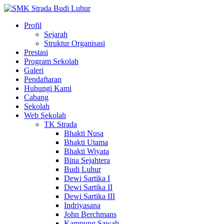
Profil
Sejarah
Struktur Organisasi
Prestasi
Program Sekolah
Galeri
Pendaftaran
Hubungi Kami
Cabang
Sekolah
Web Sekolah
TK Strada
Bhakti Nusa
Bhakti Utama
Bhakti Wiyata
Bina Sejahtera
Budi Luhur
Dewi Sartika I
Dewi Sartika II
Dewi Sartika III
Indriyasana
John Berchmans
Kampung Sawah