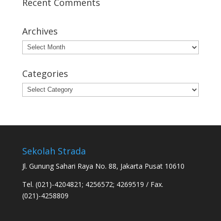
Recent Comments
Archives
Archives
Categories
Categories
Sekolah Strada
Jl. Gunung Sahari Raya No. 88, Jakarta Pusat 10610
Tel. (021)-4204821; 4256572; 4269519 / Fax.
(021)-4258809