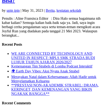
Bisa?
by
upin ipin
|
May 31, 2023
|
Berita
,
kegiatan sekolah
Penulis : Aline Fransisca Editor : Dira Halo semua bagaimana nih
kabar kalian? Semoga kalian baik-baik saja ya. Jadi, saya ingin
berbagi cerita pengalaman saya serta teman-teman mengikuti acara
Joyful Run yang diadakan pada tanggal 21 Mei 2023. Walaupun
berangkat...
Recent Posts
WE ARE CONNECTED BY TECHNOLOGY AND
UNITED IN RESPECT: MPLS SMK STRADA BUDI
LUHUR TAHUN AJARAN 2026/2027
Kemenangan Tim Strabels di Lomba Podcast Interaktif
🌍 Earth Day Vibes: Aksi Nyata Anak Strabel
Merayakan Natal dalam Kebersamaan: Allah Hadir untuk
Menyelamatkan Keluarga
**PRESTASI NON-AKADEMIK STRABEL: DRAMA,
KERINGET, DAN KEMENANGAN YANG BIKIN
NGAKAK BANGGA**
Recent Comments