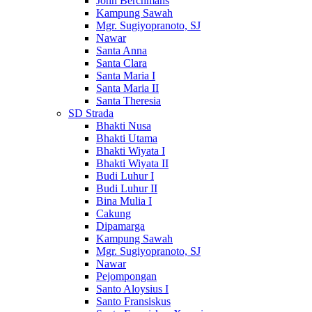
John Berchmans
Kampung Sawah
Mgr. Sugiyopranoto, SJ
Nawar
Santa Anna
Santa Clara
Santa Maria I
Santa Maria II
Santa Theresia
SD Strada
Bhakti Nusa
Bhakti Utama
Bhakti Wiyata I
Bhakti Wiyata II
Budi Luhur I
Budi Luhur II
Bina Mulia I
Cakung
Dipamarga
Kampung Sawah
Mgr. Sugiyopranoto, SJ
Nawar
Pejompongan
Santo Aloysius I
Santo Fransiskus