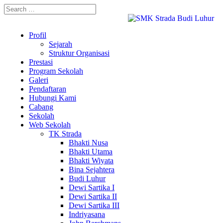
Profil
Sejarah
Struktur Organisasi
Prestasi
Program Sekolah
Galeri
Pendaftaran
Hubungi Kami
Cabang
Sekolah
Web Sekolah
TK Strada
Bhakti Nusa
Bhakti Utama
Bhakti Wiyata
Bina Sejahtera
Budi Luhur
Dewi Sartika I
Dewi Sartika II
Dewi Sartika III
Indriyasana