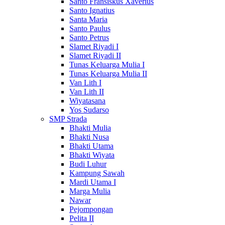
Santo Fransiskus Xaverius
Santo Ignatius
Santa Maria
Santo Paulus
Santo Petrus
Slamet Riyadi I
Slamet Riyadi II
Tunas Keluarga Mulia I
Tunas Keluarga Mulia II
Van Lith I
Van Lith II
Wiyatasana
Yos Sudarso
SMP Strada
Bhakti Mulia
Bhakti Nusa
Bhakti Utama
Bhakti Wiyata
Budi Luhur
Kampung Sawah
Mardi Utama I
Marga Mulia
Nawar
Pejompongan
Pelita II