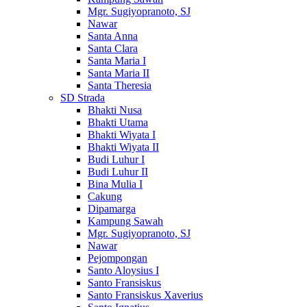
Mgr. Sugiyopranoto, SJ
Nawar
Santa Anna
Santa Clara
Santa Maria I
Santa Maria II
Santa Theresia
SD Strada
Bhakti Nusa
Bhakti Utama
Bhakti Wiyata I
Bhakti Wiyata II
Budi Luhur I
Budi Luhur II
Bina Mulia I
Cakung
Dipamarga
Kampung Sawah
Mgr. Sugiyopranoto, SJ
Nawar
Pejompongan
Santo Aloysius I
Santo Fransiskus
Santo Fransiskus Xaverius