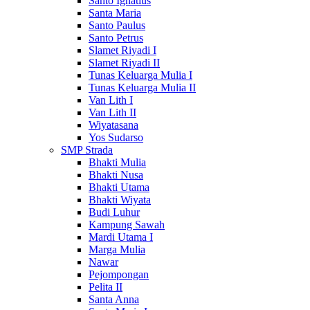
Santo Ignatius
Santa Maria
Santo Paulus
Santo Petrus
Slamet Riyadi I
Slamet Riyadi II
Tunas Keluarga Mulia I
Tunas Keluarga Mulia II
Van Lith I
Van Lith II
Wiyatasana
Yos Sudarso
SMP Strada
Bhakti Mulia
Bhakti Nusa
Bhakti Utama
Bhakti Wiyata
Budi Luhur
Kampung Sawah
Mardi Utama I
Marga Mulia
Nawar
Pejompongan
Pelita II
Santa Anna