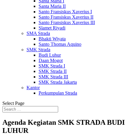
Santa Maria I
Santa Maria II
Santo Fransiskus Xaverius I
Santo Fransiskus Xaverius II
Santo Fransiskus Xaverius III
Slamet Riyadi
SMA Strada
Bhakti Wiyata
Santo Thomas Aquino
SMK Strada
Budi Luhur
Daan Mogot
SMK Strada I
SMK Strada II
SMK Strada III
SMK Strada Jakarta
Kantor
Perkumpulan Strada
Select Page
Agenda Kegiatan SMK STRADA BUDI
LUHUR