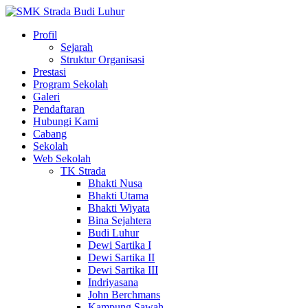
Profil
Sejarah
Struktur Organisasi
Prestasi
Program Sekolah
Galeri
Pendaftaran
Hubungi Kami
Cabang
Sekolah
Web Sekolah
TK Strada
Bhakti Nusa
Bhakti Utama
Bhakti Wiyata
Bina Sejahtera
Budi Luhur
Dewi Sartika I
Dewi Sartika II
Dewi Sartika III
Indriyasana
John Berchmans
Kampung Sawah