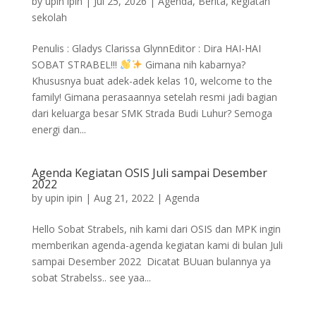
by
upin ipin
|
Jul 25, 2026
|
Agenda
,
Berita
,
kegiatan
sekolah
Penulis : Gladys Clarissa GlynnEditor : Dira HAI-HAI
SOBAT STRABEL!!!
Gimana nih kabarnya?
Khususnya buat adek-adek kelas 10, welcome to the
family! Gimana perasaannya setelah resmi jadi bagian
dari keluarga besar SMK Strada Budi Luhur? Semoga
energi dan...
Agenda Kegiatan OSIS Juli sampai Desember
2022
by
upin ipin
|
Aug 21, 2022
|
Agenda
Hello Sobat Strabels, nih kami dari OSIS dan MPK ingin
memberikan agenda-agenda kegiatan kami di bulan Juli
sampai Desember 2022 Dicatat BUuan bulannya ya
sobat Strabelss.. see yaa...