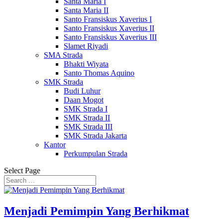
Santa Maria I
Santa Maria II
Santo Fransiskus Xaverius I
Santo Fransiskus Xaverius II
Santo Fransiskus Xaverius III
Slamet Riyadi
SMA Strada
Bhakti Wiyata
Santo Thomas Aquino
SMK Strada
Budi Luhur
Daan Mogot
SMK Strada I
SMK Strada II
SMK Strada III
SMK Strada Jakarta
Kantor
Perkumpulan Strada
Select Page
Menjadi Pemimpin Yang Berhikmat