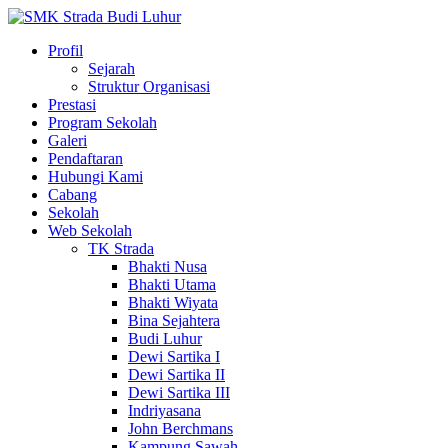
Profil
Sejarah
Struktur Organisasi
Prestasi
Program Sekolah
Galeri
Pendaftaran
Hubungi Kami
Cabang
Sekolah
Web Sekolah
TK Strada
Bhakti Nusa
Bhakti Utama
Bhakti Wiyata
Bina Sejahtera
Budi Luhur
Dewi Sartika I
Dewi Sartika II
Dewi Sartika III
Indriyasana
John Berchmans
Kampung Sawah