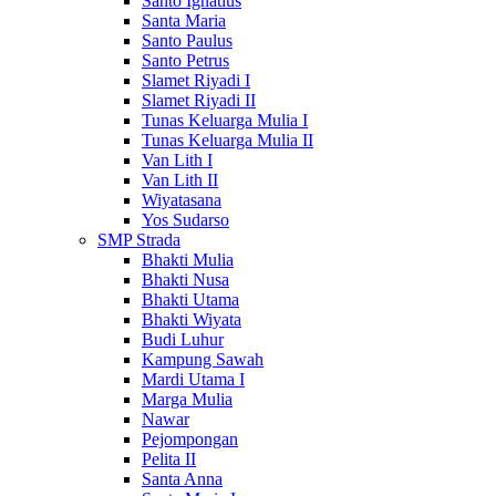
Santo Ignatius
Santa Maria
Santo Paulus
Santo Petrus
Slamet Riyadi I
Slamet Riyadi II
Tunas Keluarga Mulia I
Tunas Keluarga Mulia II
Van Lith I
Van Lith II
Wiyatasana
Yos Sudarso
SMP Strada
Bhakti Mulia
Bhakti Nusa
Bhakti Utama
Bhakti Wiyata
Budi Luhur
Kampung Sawah
Mardi Utama I
Marga Mulia
Nawar
Pejompongan
Pelita II
Santa Anna