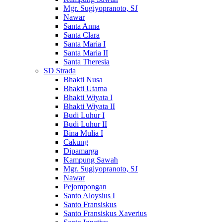
Mgr. Sugiyopranoto, SJ
Nawar
Santa Anna
Santa Clara
Santa Maria I
Santa Maria II
Santa Theresia
SD Strada
Bhakti Nusa
Bhakti Utama
Bhakti Wiyata I
Bhakti Wiyata II
Budi Luhur I
Budi Luhur II
Bina Mulia I
Cakung
Dipamarga
Kampung Sawah
Mgr. Sugiyopranoto, SJ
Nawar
Pejompongan
Santo Aloysius I
Santo Fransiskus
Santo Fransiskus Xaverius