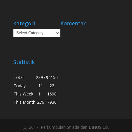
Kategori
Komentar
Kategori
Statistik
Total
2397
94150
Today
11
22
This Week
11
1698
This Month
276
7930
(C) 2017, Perkumpulan Strada dan BINUS Edu