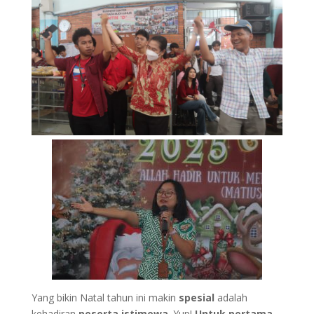
Yang bikin Natal tahun ini makin
spesial
adalah
kehadiran
peserta istimewa
. Yup!
Untuk pertama