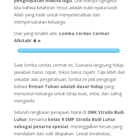
penghayatan makna lagu
. Lirik-liriknya ngingetin
kita bahwa kelahiran Yesus adalah bukti nyata kasih
Allah yang hadir untuk menyelamatkan dan
mempersatukan keluarga.
Dan yang terakhi ada
Lomba Cerdas Cermat
Alkitab!
🧠🔥
Saat lomba cerdas cermat ini, Suasana langsung hidup.
Jawaban harus cepat, fokus harus tajam. Tapi lebih dari
sekadar adu pengetahuan, lomba ini jadi pengingat
bahwa
firman Tuhan adalah dasar hidup
yang
menuntun keluarga untuk tetap kuat, setia, dan saling
mengasihi.
Seluruh rangkaian perayaan Natal di
SMK Strada Budi
Luhur
, bersama
kelas 9 SMP Strada Budi Luhur
sebagai peserta spesial
, meninggalkan kesan yang
mendalam dan sulit dilupakan. Lewat kreativitas,