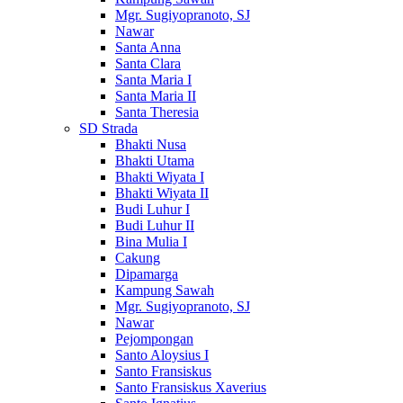
Mgr. Sugiyopranoto, SJ
Nawar
Santa Anna
Santa Clara
Santa Maria I
Santa Maria II
Santa Theresia
SD Strada
Bhakti Nusa
Bhakti Utama
Bhakti Wiyata I
Bhakti Wiyata II
Budi Luhur I
Budi Luhur II
Bina Mulia I
Cakung
Dipamarga
Kampung Sawah
Mgr. Sugiyopranoto, SJ
Nawar
Pejompongan
Santo Aloysius I
Santo Fransiskus
Santo Fransiskus Xaverius