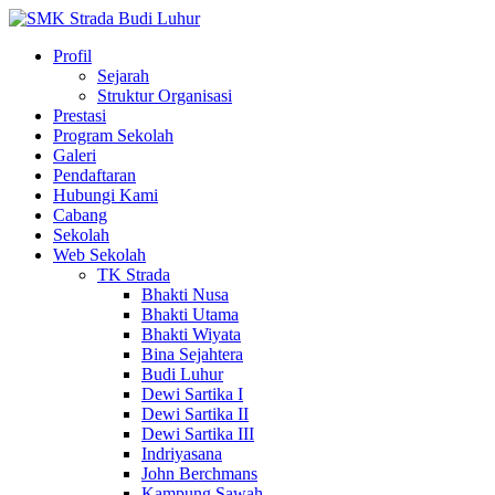
Profil
Sejarah
Struktur Organisasi
Prestasi
Program Sekolah
Galeri
Pendaftaran
Hubungi Kami
Cabang
Sekolah
Web Sekolah
TK Strada
Bhakti Nusa
Bhakti Utama
Bhakti Wiyata
Bina Sejahtera
Budi Luhur
Dewi Sartika I
Dewi Sartika II
Dewi Sartika III
Indriyasana
John Berchmans
Kampung Sawah