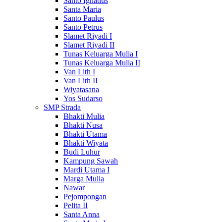
Santo Ignatius
Santa Maria
Santo Paulus
Santo Petrus
Slamet Riyadi I
Slamet Riyadi II
Tunas Keluarga Mulia I
Tunas Keluarga Mulia II
Van Lith I
Van Lith II
Wiyatasana
Yos Sudarso
SMP Strada
Bhakti Mulia
Bhakti Nusa
Bhakti Utama
Bhakti Wiyata
Budi Luhur
Kampung Sawah
Mardi Utama I
Marga Mulia
Nawar
Pejompongan
Pelita II
Santa Anna