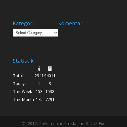
Kategori
Komentar
Kategori
Statistik
Total
2341
94011
Today
1
3
This Week
158
1538
This Month
175
7791
(C) 2017, Perkumpulan Strada dan BINUS Edu