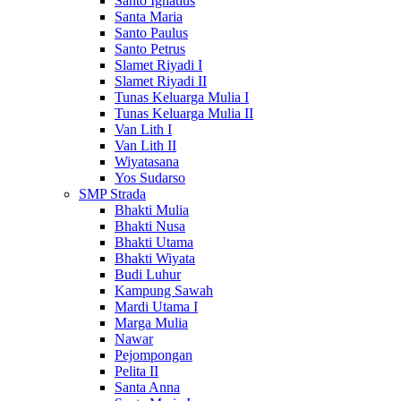
Santo Ignatius
Santa Maria
Santo Paulus
Santo Petrus
Slamet Riyadi I
Slamet Riyadi II
Tunas Keluarga Mulia I
Tunas Keluarga Mulia II
Van Lith I
Van Lith II
Wiyatasana
Yos Sudarso
SMP Strada
Bhakti Mulia
Bhakti Nusa
Bhakti Utama
Bhakti Wiyata
Budi Luhur
Kampung Sawah
Mardi Utama I
Marga Mulia
Nawar
Pejompongan
Pelita II
Santa Anna