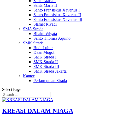
Santa Maria I
Santa Maria II
Santo Fransiskus Xaverius I
Santo Fransiskus Xaverius II
Santo Fransiskus Xaverius III
Slamet Riyadi
SMA Strada
Bhakti Wiyata
Santo Thomas Aquino
SMK Strada
Budi Luhur
Daan Mogot
SMK Strada I
SMK Strada II
SMK Strada III
SMK Strada Jakarta
Kantor
Perkumpulan Strada
Select Page
KREASI DALAM NIAGA