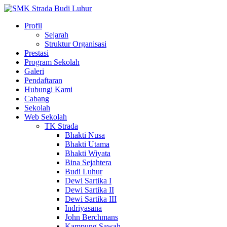
Profil
Sejarah
Struktur Organisasi
Prestasi
Program Sekolah
Galeri
Pendaftaran
Hubungi Kami
Cabang
Sekolah
Web Sekolah
TK Strada
Bhakti Nusa
Bhakti Utama
Bhakti Wiyata
Bina Sejahtera
Budi Luhur
Dewi Sartika I
Dewi Sartika II
Dewi Sartika III
Indriyasana
John Berchmans
Kampung Sawah