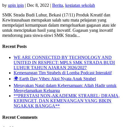
by
upin ipin
|
Dec 8, 2022
|
Berita
,
kegiatan sekolah
SMK Strada Budi Luhur, Bekasi (17/11) Produk Kreatif dan
Kewirausahaan merupakan salah satu mata pelajaran yang
mempelajari kemampuan dalam mengeluarkan gagasan atau ide
untuk menciptakan hasil yang inovatif. Gagasan yang inovatif
mendorong para siswa-siswi SMK Strada...
Recent Posts
WE ARE CONNECTED BY TECHNOLOGY AND
UNITED IN RESPECT: MPLS SMK STRADA BUDI
LUHUR TAHUN AJARAN 2026/2027
Kemenangan Tim Strabels di Lomba Podcast Interaktif
🌍 Earth Day Vibes: Aksi Nyata Anak Strabel
Merayakan Natal dalam Kebersamaan: Allah Hadir untuk
Menyelamatkan Keluarga
**PRESTASI NON-AKADEMIK STRABEL: DRAMA,
KERINGET, DAN KEMENANGAN YANG BIKIN
NGAKAK BANGGA**
Recent Comments