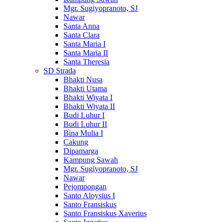
Mgr. Sugiyopranoto, SJ
Nawar
Santa Anna
Santa Clara
Santa Maria I
Santa Maria II
Santa Theresia
SD Strada
Bhakti Nusa
Bhakti Utama
Bhakti Wiyata I
Bhakti Wiyata II
Budi Luhur I
Budi Luhur II
Bina Mulia I
Cakung
Dipamarga
Kampung Sawah
Mgr. Sugiyopranoto, SJ
Nawar
Pejompongan
Santo Aloysius I
Santo Fransiskus
Santo Fransiskus Xaverius