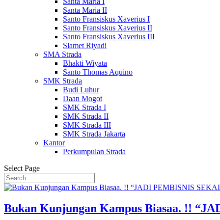
Santa Maria I
Santa Maria II
Santo Fransiskus Xaverius I
Santo Fransiskus Xaverius II
Santo Fransiskus Xaverius III
Slamet Riyadi
SMA Strada
Bhakti Wiyata
Santo Thomas Aquino
SMK Strada
Budi Luhur
Daan Mogot
SMK Strada I
SMK Strada II
SMK Strada III
SMK Strada Jakarta
Kantor
Perkumpulan Strada
Select Page
Bukan Kunjungan Kampus Biasaa. !! 