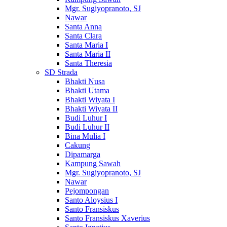
Mgr. Sugiyopranoto, SJ
Nawar
Santa Anna
Santa Clara
Santa Maria I
Santa Maria II
Santa Theresia
SD Strada
Bhakti Nusa
Bhakti Utama
Bhakti Wiyata I
Bhakti Wiyata II
Budi Luhur I
Budi Luhur II
Bina Mulia I
Cakung
Dipamarga
Kampung Sawah
Mgr. Sugiyopranoto, SJ
Nawar
Pejompongan
Santo Aloysius I
Santo Fransiskus
Santo Fransiskus Xaverius