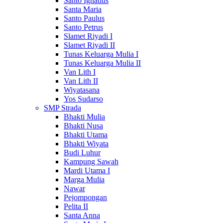
Santo Ignatius
Santa Maria
Santo Paulus
Santo Petrus
Slamet Riyadi I
Slamet Riyadi II
Tunas Keluarga Mulia I
Tunas Keluarga Mulia II
Van Lith I
Van Lith II
Wiyatasana
Yos Sudarso
SMP Strada
Bhakti Mulia
Bhakti Nusa
Bhakti Utama
Bhakti Wiyata
Budi Luhur
Kampung Sawah
Mardi Utama I
Marga Mulia
Nawar
Pejompongan
Pelita II
Santa Anna