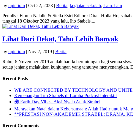
by
upin ipin
|
Oct 22, 2023
|
Berita
,
kegiatan sekolah
,
Lain-Lain
Penulis : Floren Nataliu & Stella Estri Editor : Dira Holla Ho, sa
tanggal 18 Oktober 2023 yang lalu, lho Stabels....
Lihat Dari Dekat, Tahu Lebih Banyak
by
upin ipin
|
Nov 7, 2019
|
Berita
Rabu, 6 November 2019 adalah hari keberuntungan bagi semua siswa 
setiap jenjang melakukan kunjungan yang tentunya menyenangkan. Di
Recent Posts
WE ARE CONNECTED BY TECHNOLOGY AND UNITED 
Kemenangan Tim Strabels di Lomba Podcast Interaktif
🌍 Earth Day Vibes: Aksi Nyata Anak Strabel
Merayakan Natal dalam Kebersamaan: Allah Hadir untuk Men
**PRESTASI NON-AKADEMIK STRABEL: DRAMA, 
Recent Comments