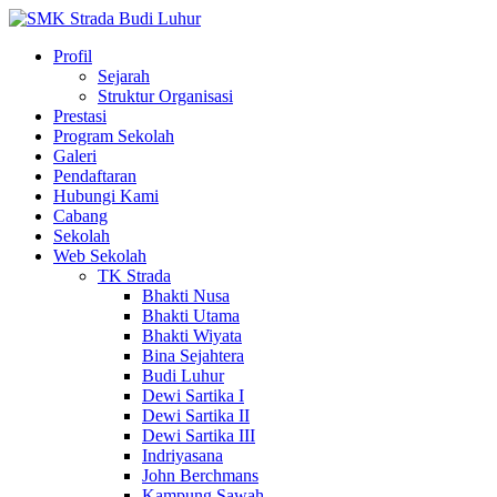
Profil
Sejarah
Struktur Organisasi
Prestasi
Program Sekolah
Galeri
Pendaftaran
Hubungi Kami
Cabang
Sekolah
Web Sekolah
TK Strada
Bhakti Nusa
Bhakti Utama
Bhakti Wiyata
Bina Sejahtera
Budi Luhur
Dewi Sartika I
Dewi Sartika II
Dewi Sartika III
Indriyasana
John Berchmans
Kampung Sawah