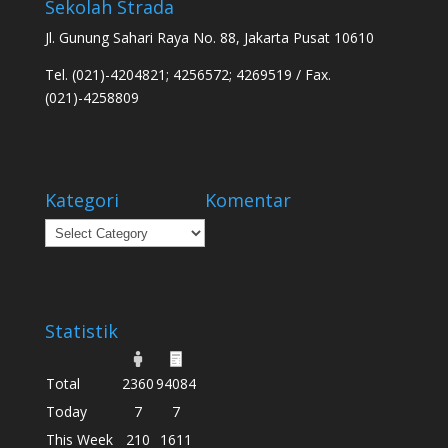
Sekolah Strada
Jl. Gunung Sahari Raya No. 88, Jakarta Pusat 10610
Tel. (021)-4204821; 4256572; 4269519 / Fax.
(021)-4258809
Kategori
Komentar
Kategori
Statistik
Total
2360
94084
Today
7
7
This Week
210
1611